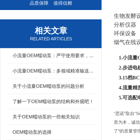
品质保障 值得信赖
生物发酵
分析仪器
相关文章
环保设备
RELATED ARTICLES
烟气在线
小流量OEM蠕动泵：严守使用要求，释放核心效能
1.
小流量
2.步进电
小流量OEM蠕动泵：多领域精准输送的得力助手
3.15档
关于小流量OEM蠕动泵的问题分析
4.流量精
5.可选配
了解一下OEM蠕动泵的结构和外观吧！
“思诺"取自“
关于OEM蠕动泵的一些相关知识
质为本，诚信
了*的质量管
OEM蠕动泵的选择