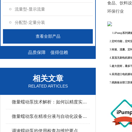
食品、饮料设
流量型-显示流量
环保行业
分配型-定量分装
1.
iPump系列调
查看全部产品
2.定时功能，定时
3.转速、流量、定
品质保障 值得信赖
4.直流无刷电机驱
5.超大扭矩，最多可
6.采用进口电机驱
相关文章
7.线路板全部三防
RELATED ARTICLES
微量蠕动泵技术解析：如何以精度实现无交叉污染的流体传输？
微量蠕动泵在精准分液与自动化设备中的核心应用
调速蠕动泵的使用检查与维护要点