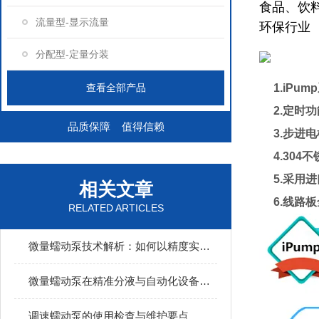
食品、饮
流量型-显示流量
环保行业
分配型-定量分装
查看全部产品
1.
iPu
2.定时功
品质保障 值得信赖
3.步进电
4.304
5.采用进
相关文章
6.线路板
RELATED ARTICLES
微量蠕动泵技术解析：如何以精度实现无交叉污染的流体传输？
微量蠕动泵在精准分液与自动化设备中的核心应用
调速蠕动泵的使用检查与维护要点