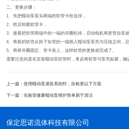
二、更换步骤：
1、先把蠕动泵泵头两端的软管卡栓送掉，
2、然后卸载软管卡，
3、接着把软管两端中的一端的吊圈松掉，启动电机将胶管自泵
4、将新的软管从拆下短管的一端插入蠕动泵泵壳与压辊之间，
5、再将吊圈固定、管卡装上，这样软管的更换就完成了。
需要注意的是在安装蠕动泵软管时，务必将软管与泵壳贴紧，确
上一篇：
使用蠕动泵灌装系统时，应检查以下方面
下一篇：
实验室微量蠕动泵维护简单易于清洁
保定思诺流体科技有限公司